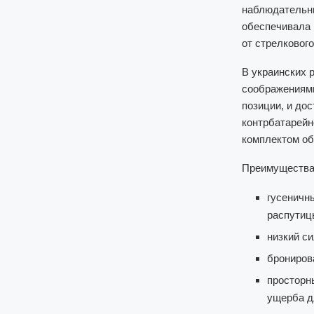
наблюдательны
обеспечивала 
от стрелкового
В украинских 
соображениями
позиции, и до
контрбатарейн
комплектом об
Преимущества 
гусеничн
распутиц
низкий с
брониров
просторн
ущерба д