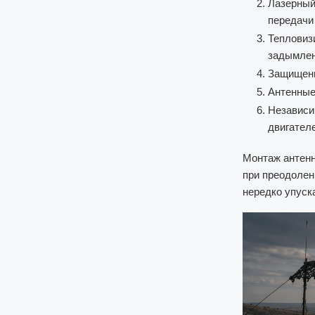
Лазерный
передачи 
Тепловиз
задымлен
Защищенн
Антенные
Независи
двигателе
Монтаж антенн
при преодолен
нередко упуска