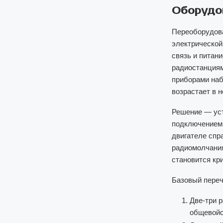
Оборудов
Переоборудова
электрической
связь и питан
радиостанциям
приборами наб
возрастает в 
Решение — уст
подключением 
двигателе спр
радиомолчания
становится кр
Базовый переч
Две-три 
общевойс