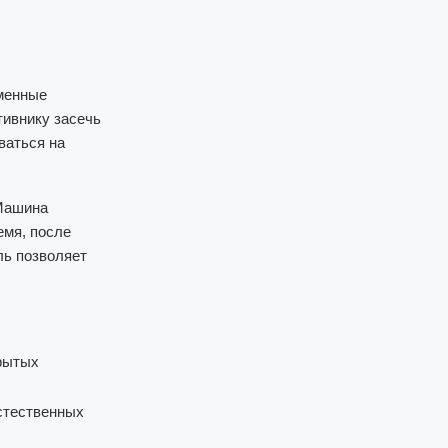
еменные
ивнику засечь
ваться на
 Машина
емя, после
ль позволяет
рытых
стественных