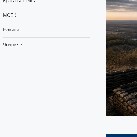
Краса та стиль
МСЕК
Новини
Чоловіче