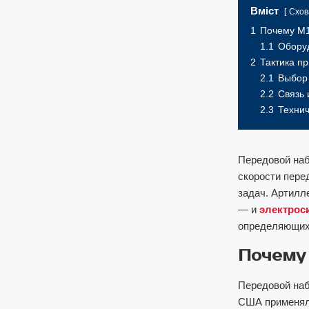
Вміст
Схов
1
Почему M1
1.1
Обору
2
Тактика п
2.1
Выбор 
2.2
Связь 
2.3
Технич
Передовой наб
скорости пере
задач. Артилл
— и
электрос
определяющих
Почему 
Передовой наб
США применяла