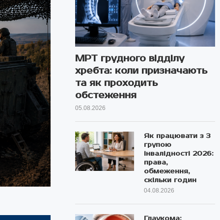
МРТ грудного відділу
хребта: коли призначають
та як проходить
обстеження
05.08.2026
Як працювати з 3
групою
інвалідності 2026:
права,
обмеження,
скільки годин
04.08.2026
Глаукома: