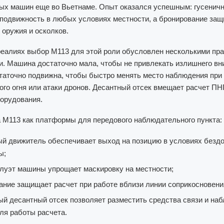
х машин еще во Вьетнаме. Опыт оказался успешным: гусенич
подвижность в любых условиях местности, а бронирование за
 оружия и осколков.
реалиях выбор M113 для этой роли обусловлен несколькими пр
. Машина достаточно мала, чтобы не привлекать излишнего вн
статочно подвижна, чтобы быстро менять место наблюдения при 
ого огня или атаки дронов. Десантный отсек вмещает расчет П
орудования.
M113 как платформы для передового наблюдательного пункта:
ый движитель обеспечивает выход на позицию в условиях безд
ы;
илуэт машины упрощает маскировку на местности;
ание защищает расчет при работе вблизи линии соприкосновени
ый десантный отсек позволяет разместить средства связи и на
ля работы расчета.