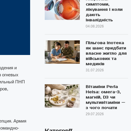
симптоми,
лікування і коли
дають
інвалідність
04.08.2026
Пільгова іпотека
як шанс придбати
власне житло для
військових та
медиків
юдения и
31.07.2026
я огневых
бильный ПНП
Вітаміни Perla
ров,
Helsa: омега-3,
магній, D3 чи
мультивітаміни —
з чого почати
29.07.2026
епция. Армия
командно-
Категорії