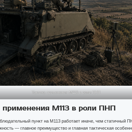
Тактика применения M113 в роли ПНП
 применения M113 в роли ПНП
людательный пункт на M113 работает иначе, чем статичный ПН
жность — главное преимущество и главная тактическая особенн