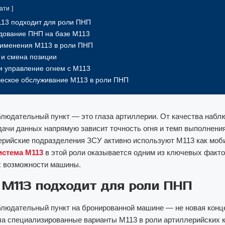
ати
13 подходит для роли ПНП
дование ПНП на базе M113
рименения M113 в роли ПНП
и смена позиции
и управление огнем с M113
еское обслуживание M113 в роли ПНП
людательный пункт — это глаза артиллерии. От качества набл
дачи данных напрямую зависит точность огня и темп выполнени
ерийские подразделения ЗСУ активно используют M113 как мо
истема M113
в этой роли оказывается одним из ключевых факто
 возможности машины.
M113 подходит для роли ПНП
людательный пункт на бронированной машине — не новая конц
 специализированные варианты M113 в роли артиллерийских 