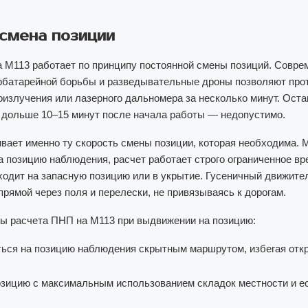
смена позиции
 M113 работает по принципу постоянной смены позиций. Совр
рбатарейной борьбы и разведывательные дроны позволяют прот
оизлучения или лазерного дальномера за несколько минут. Оста
 дольше 10–15 минут после начала работы — недопустимо.
вает именно ту скорость смены позиции, которая необходима.
а позицию наблюдения, расчет работает строго ограниченное вр
ходит на запасную позицию или в укрытие. Гусеничный движите
прямой через поля и перелески, не привязываясь к дорогам.
ы расчета ПНП на M113 при выдвижении на позицию:
ься на позицию наблюдения скрытным маршрутом, избегая отк
озицию с максимальным использованием складок местности и е