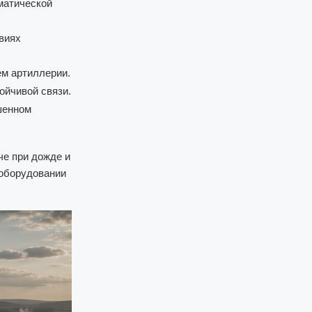
матической
виях
м артиллерии.
ойчивой связи.
шенном
че при дожде и
еоборудовании