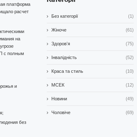
ная платформа
щищало расчет
Без категорії
(1)
Жіноче
(61)
актическими
имания на
Здоров'я
(75)
угрозе
НП с полным
Інвалідність
(52)
Краса та стиль
(10)
МСЕК
(12)
орожья и
Новини
(49)
Чоловіче
(69)
я;
блюдения без