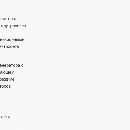
нается с
, внутреннюю
овизионными
ектросеть
енератора с
отающем
 режиме
торов
 сеть,