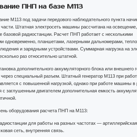
ание ПНП на базе M113
ние M113 под задачи передового наблюдательного пункта начи
 части. Штатная электросеть машины рассчитана на освещение
ие базовой радиостанции. Расчет ПНП работает с несколькими
и одновременно, планшетами, лазерными дальномерами, тепл
людения и зарядными устройствами. Суммарная нагрузка на эл
несколько раз относительно штатной.
ановка дополнительного аккумуляторного блока или внешнего г
через специальный разъем. Штатный генератор M113 при раб
авляется с повышенной нагрузкой, однако при работе машины в
 с заглушенным двигателем дополнительная емкость аккумуля
итичной.
ень оборудования расчета ПНП на M113:
радиостанции для работы на разных частотах — артиллерийская
ковая сеть, внутренняя связь.