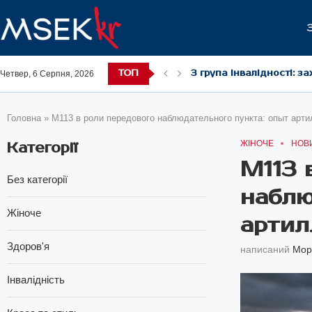
ТОП
3 група інвалідності: з
Четвер, 6 Серпня, 2026
3 група інвалідності: п
Документи на МСЕК: по
Бронхіальна астма та ін
Риболовля під час воєн
2 група інвалідності по
Що робити, якщо військ
2 група інвалідності: 
Головна
»
M113 в роли передового наблюдательного пункта: опыт арт
ЖІНОЧЕ
НОВ
Категорії
M113 
Без категорії
наблю
Жіноче
артил
Здоров'я
написаний
Мор
Інвалідність