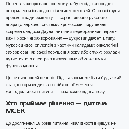
Перелік захворювань, що можуть бути підставою для
оформлення інвалідності дитини, широкий. Основні групи:
вроджені вади розвитку — серця, опорно-рухового
апарату, нервової системи; хромосомні порушення,
зокрема синдром Дауна; дитячий церебральний параліч;
важкі хронічні захворювання — цукровий діабет 1 типу,
муковісцидоз, епілепсія з частими нападами; онкологічні
захворювання; важкі порушення зору або слуху; розлади
аутистичного спектра з вираженими обмеженнями
функціонування.
Це не вичерпний перелік. Підставою може бути будь-який
стан, що призводить до стійкого обмеження
життєдіяльності дитини — незалежно від діагнозу.
Хто приймає рішення — дитяча
МСЕК
До досягнення 18 років питання інвалідності вирішує не