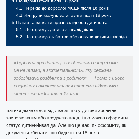
4
Що відбувається після 18 років
4.1
Перехід до дорослої МСЕК після 18 років
4.2
Які групи можуть встановити після 18 років
5
Пільги та виплати при інвалідності дитинства
5.1
Що отримує дитина з інвалідністю
5.2
Що отримують батьки або опікуни дитини-інваліда
«Турбота про дитину з особливими потребами —
це не тягар, а відповідальність, яку держава
зобов’язана розділити з родиною» — і саме з цього
розуміння починається вся система підтримки
дітей з інвалідністю в Україні.
Батьки дізнаються від лікаря, що у дитини хронічне
захворювання або вроджена вада, і що можна оформити
статус дитини-інваліда. Але що це дає, як оформити, які
документи збирати і що буде після 18 років —