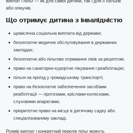
виплат і пільг — як для самої дитини, так і для її батьків
або опікунів.
Що отримує дитина з інвалідністю
щомісячна соціальна виплата від держави;
безоплатне медичне обслуговування в державних
закладах;
безоплатне або пільгове отримання ліків за рецептом;
право на санаторно-курортне лікування і реабілітацію;
пільги на проїзд у громадському транспорті;
право на безоплатне забезпечення засобами
реабілітації — протезами, кріслами-колясками,
слуховими апаратами;
пріоритетне право на місце в дитячому садку або
спеціалізованому закладі.
Розмір виплат і конкретний перелік пільг можуть