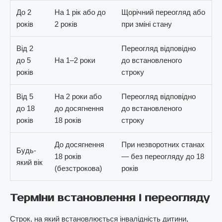
До 2
На 1 рік або до
Щорічний переогляд або
років
2 років
при зміні стану
Від 2
Переогляд відповідно
до 5
На 1–2 роки
до встановленого
років
строку
Від 5
На 2 роки або
Переогляд відповідно
до 18
до досягнення
до встановленого
років
18 років
строку
До досягнення
При незворотних станах
Будь-
18 років
— без переогляду до 18
який вік
(безстрокова)
років
Терміни встановлення і переогляду
Строк, на який встановлюється інвалідність дитини,